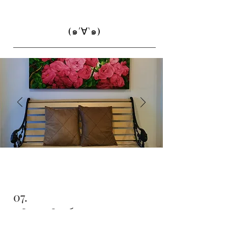
(๑´∀`๑)
07.
บริการพิมพ์เอกสาร