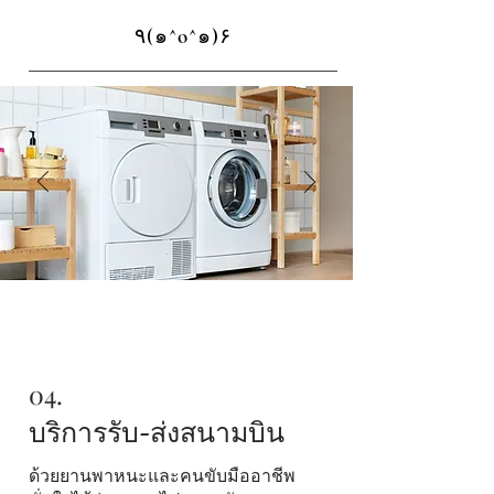
٩(๑^o^๑)۶
04.
บริการรับ-ส่งสนามบิน
ด้วยยานพาหนะและคนขับมืออาชีพ