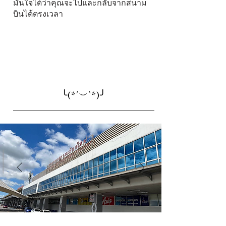
มั่นใจได้ว่าคุณจะไปและกลับจากสนาม
บินได้ตรงเวลา
╰(*´︶`*)╯