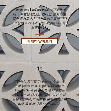
Namamema Boutique Hotel나마메마 부
티크 호텔은 편안함, 편리함, 문화적 몰
입의 증거로 치앙마이를 방문할 때마다
소중하고 기억에 남는 여행이 되도록
보장합니다.
자세히 알아보기
위치
치앙마이 게이트(Chiang Mai Gate), 왓
프라싱(Wat Phra Singh), 타패 게이트
(Tha Pae Gate) 등 편리한 위치에 있는
관심 장소에 쉽게 접근할 수 있어 손님
들은 치앙마이의 풍부한 문화 태피스트
리에 흠뻑 빠져들 수 있습니다.